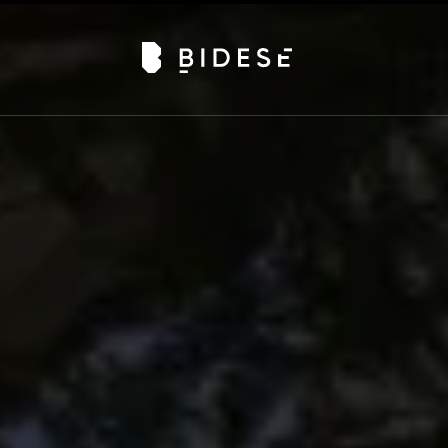
Av. Sete de Setembro, 6679, Batel | Curitiba - PR |
Telefone: 41 3024-0798
#movimentobidese