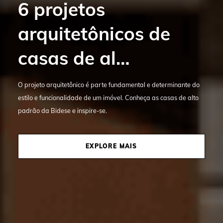
6 projetos
Com a mão na
arquitetônicos de
massa: confira como
casas de al…
funcion…
O projeto arquitetônico é parte fundamental e determinante do
A obra cinza é a base do empreendimento e define qualidade,
estilo e funcionalidade de um imóvel. Conheça as casas de alto
durabilidade e desempenho desde as primeiras etapas da
padrão da Bidese e inspire-se.
construção.
EXPLORE MAIS
EXPLORE MAIS