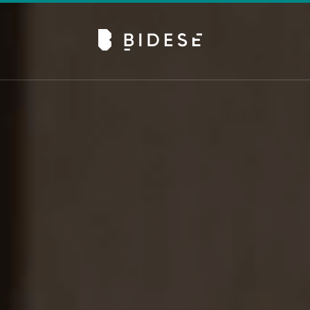
Av. Sete de Setembro, 6679, Batel | Curitiba - PR |
Telefone: 41 3024-0798
#movimentobidese