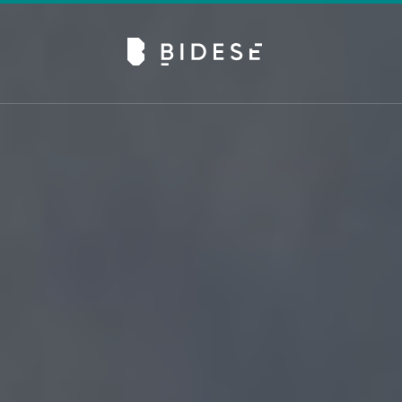
Av. Sete de Setembro, 6679, Batel | Curitiba - PR |
Telefone: 41 3024-0798
#movimentobidese