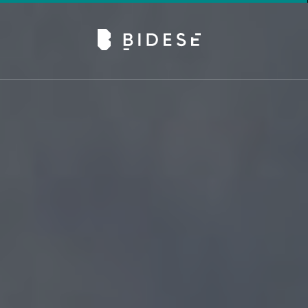
Av. Sete de Setembro, 6679, Batel | Curitiba - PR |
Telefone: 41 3024-0798
#movimentobidese