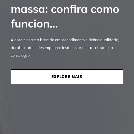
massa: confira como
arquitetônicos de
funcion…
casas de al…
A obra cinza é a base do empreendimento e define qualidade,
O projeto arquitetônico é parte fundamental e determinante do
durabilidade e desempenho desde as primeiras etapas da
estilo e funcionalidade de um imóvel. Conheça as casas de alto
construção.
padrão da Bidese e inspire-se.
EXPLORE MAIS
EXPLORE MAIS